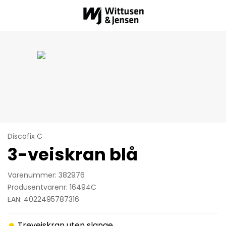
Discofix C
3-veiskran blå
Varenummer: 382976
Produsentvarenr: 16494C
EAN: 4022495787316
Treveiskran uten slange.