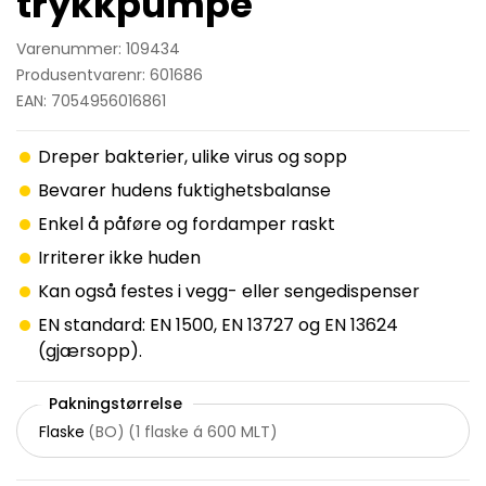
trykkpumpe
Varenummer: 109434
Produsentvarenr: 601686
EAN: 7054956016861
Dreper bakterier, ulike virus og sopp
Bevarer hudens fuktighetsbalanse
Enkel å påføre og fordamper raskt
Irriterer ikke huden
Kan også festes i vegg- eller sengedispenser
EN standard: EN 1500, EN 13727 og EN 13624
(gjærsopp).
Pakningstørrelse
Flaske
(
BO
)
(
1 flaske á 600 MLT
)