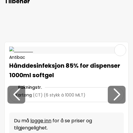
Tilbehør
Antibac
Hånddesinfeksjon 85% for dispenser
1000ml softgel
Pakningstr.
Kartong
(
CT
)
(
6 stykk á 1000 MLT
)
Du må
logge inn
for å se priser og
tilgjengelighet.