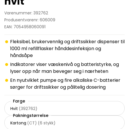
hvit
Varenummer: 392762
Produsentvarenr: 606009
EAN: 7054958060091
Fleksibel, brukervennlig og driftssikker dispenser til
1000 ml refillflasker hånddesinfeksjon og
håndsåpe
Indikatorer viser væskenivå og batteristyrke, og
lyser opp når man beveger seg i nærheten
En nyutviklet pumpe og fire alkaliske C-batterier
sørger for driftssikker og pålitelig dosering
Farge
Hvit
(
392762
)
Pakningstørrelse
Kartong
(
CT
)
(
6 stykk
)