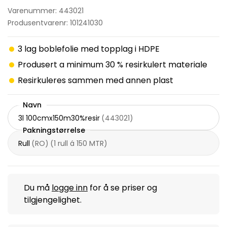
Varenummer: 443021
Produsentvarenr: 101241030
3 lag boblefolie med topplag i HDPE
Produsert a minimum 30 % resirkulert materiale
Resirkuleres sammen med annen plast
Navn
3l 100cmx150m30%resir
(
443021
)
Pakningstørrelse
Rull
(
RO
)
(
1 rull á 150 MTR
)
Du må
logge inn
for å se priser og
tilgjengelighet.