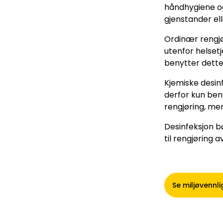
håndhygiene og
gjenstander ell
Ordinær rengjør
utenfor helset
benytter dett
Kjemiske desin
derfor kun beny
rengjøring, me
Desinfeksjon bø
til rengjøring a
Se miljøvennl