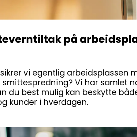
teverntiltak på arbeidspl
sikrer vi egentlig arbeidsplassen 
l smittespredning? Vi har samlet n
dan du best mulig kan beskytte båd
og kunder i hverdagen.