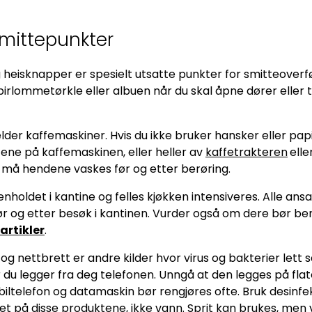
smittepunkter
heisknapper er spesielt utsatte punkter for smitteoverfø
pirlommetørkle eller albuen når du skal åpne dører eller 
der kaffemaskiner. Hvis du ikke bruker hansker eller papi
tene på kaffemaskinen, eller heller av
kaffetrakteren
elle
, må hendene vaskes før og etter berøring.
nholdet i kantine og felles kjøkken intensiveres. Alle ans
r og etter besøk i kantinen. Vurder også om dere bør be
rtikler
.
og nettbrett er andre kilder hvor virus og bakterier lett 
 du legger fra deg telefonen. Unngå at den legges på fla
biltelefon og datamaskin bør rengjøres ofte. Bruk desinfe
t på disse produktene, ikke vann. Sprit kan brukes, men 