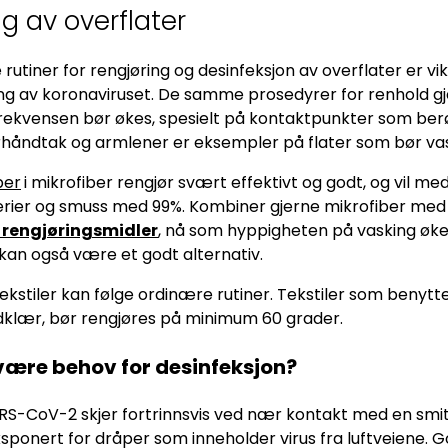
g av overflater
 rutiner for rengjøring og desinfeksjon av overflater er vik
ng av koronaviruset. De samme prosedyrer for renhold 
rekvensen bør økes, spesielt på kontaktpunkter som ber
rhåndtak og armlener er eksempler på flater som bør vas
er
i mikrofiber rengjør svært effektivt og godt, og vil med
rier og smuss med 99%. Kombiner gjerne mikrofiber med
 rengjøringsmidler
, nå som hyppigheten på vasking øke
kan også være et godt alternativ.
ekstiler kan følge ordinære rutiner. Tekstiler som benyttes
klær, bør rengjøres på minimum 60 grader.
 være behov for desinfeksjon?
S-CoV-2 skjer fortrinnsvis ved nær kontakt med en smit
ksponert for dråper som inneholder virus fra luftveiene. 