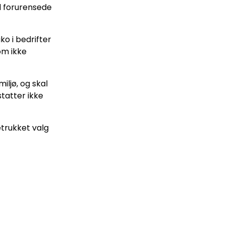
d forurensede
ko i bedrifter
om ikke
ljø, og skal
tatter ikke
etrukket valg