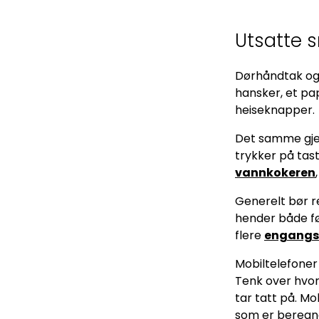
Utsatte 
Dørhåndtak og 
hansker, et pa
heiseknapper.
Det samme gjel
trykker på tas
vannkokeren
Generelt bør re
hender både fø
flere
engangsa
Mobiltelefoner
Tenk over hvor
tar tatt på. Mo
som er beregne