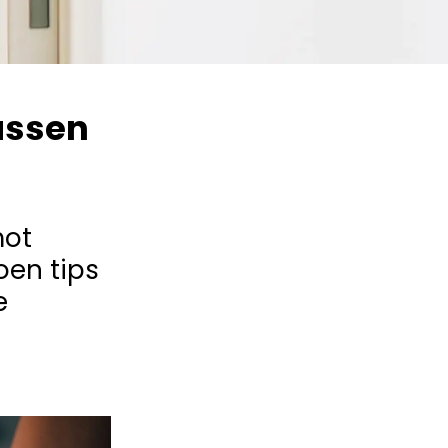
assen
mot
oen tips
e