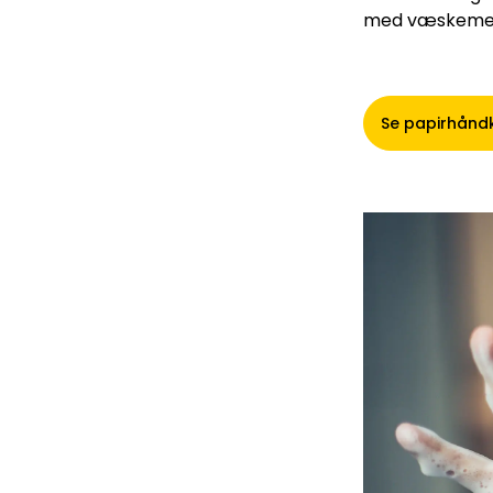
med væskeme
Se papirhånd