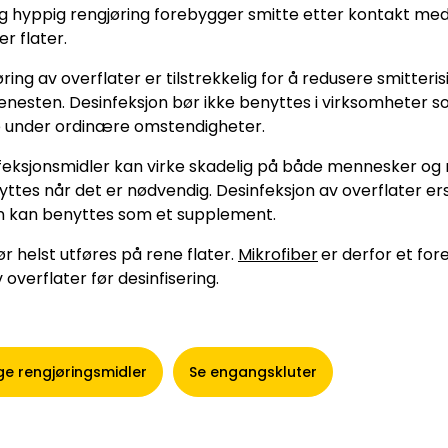
 hyppig rengjøring forebygger smitte etter kontakt me
er flater.
ing av overflater er tilstrekkelig for å redusere smitterisi
jenesten. Desinfeksjon bør ikke benyttes i virksomheter s
e under ordinære omstendigheter.
feksjonsmidler kan virke skadelig på både mennesker og mi
ttes når det er nødvendig. Desinfeksjon av overflater ers
n kan benyttes som et supplement.
r helst utføres på rene flater.
Mikrofiber
er derfor et for
v overflater før desinfisering.
ige rengjøringsmidler
Se engangskluter