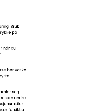
ring. Bruk
trykke på
r når du
r
atte bør vaske
nytte
samler seg.
ter som andre
ksjonsmidler
vær forsiktig