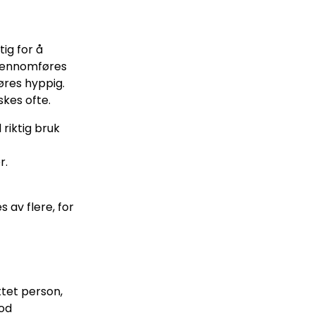
tig for å
gjennomføres
øres hyppig.
kes ofte.
 riktig bruk
r.
 av flere, for
tet person,
God