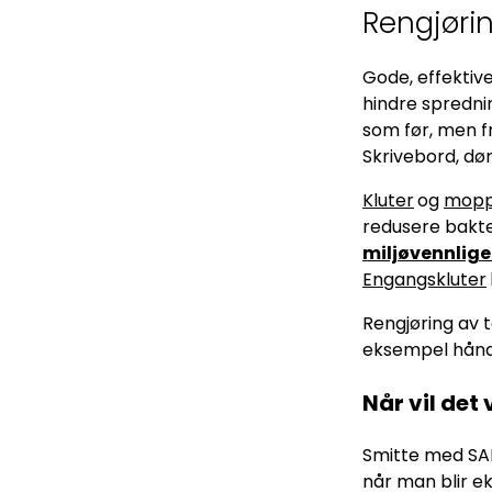
Rengjørin
Gode, effektive
hindre spredni
som før, men f
Skrivebord, dø
Kluter
og
mopp
redusere bakte
miljøvennlige
Engangskluter
Rengjøring av t
eksempel hånd
Når vil det
Smitte med SAR
når man blir e